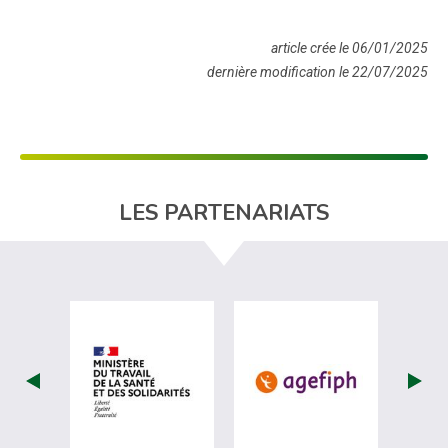
article crée le 06/01/2025
dernière modification le 22/07/2025
LES PARTENARIATS
visiter les site de Ministère du travail (
visiter les si