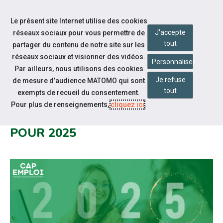
Accéder à notre page Facebook
Accéder à notre page Linkedin
Aller à la navigation
Le présent site Internet utilise des cookies
Aller au contenu
J'accepte
réseaux sociaux pour vous permettre de
tout
partager du contenu de notre site sur les
réseaux sociaux et visionner des vidéos.
Personnaliser
Par ailleurs, nous utilisons des cookies
Je refuse
de mesure d’audience MATOMO qui sont
Notre actualité
tout
exempts de recueil du consentement.
L'ÉQUIPE CAP EMPLOI 84 VOUS
Pour plus de renseignements,
cliquez ici
.
PRÉSENTE SES MEILLEURS VŒUX
POUR 2025